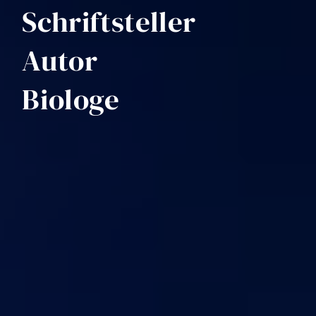
Schrift­stel­ler
Autor
Bio­loge