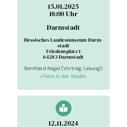
15.01.2025
18:00 Uhr
Darm­stadt
Hes­si­sches Lan­des­mu­seum Darm­
stadt
Frie­dens­platz 1
64283 Darm­stadt
Bernhard Kegel (Vor­trag, Lesung):
»
Tiere in der Stadt
«.
12.11.2024