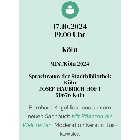
17.10.2024
19:00 Uhr
Köln
MINT­Köln 2024
Sprach­raum der Stadt­bi­blio­thek
Köln
JOSEF-HAUBRICH-HOF 1
50676 Köln
Bernhard Kegel liest aus sei­nem
neuen Sach­buch
Mit Pflan­zen die
Welt retten
. Mode­ra­tion Kers­tin Rus­
kow­sky.