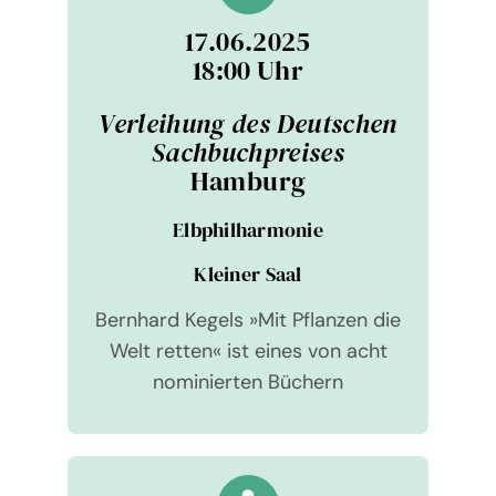
17.06.2025
18:00 Uhr
Ver­lei­hung des Deut­schen
Sach­buch­prei­ses
Ham­burg
Elb­phil­har­mo­nie
Klei­ner Saal
Bernhard Kegels »Mit Pflan­zen die
Welt retten« ist eines von acht
nomi­nier­ten Büchern