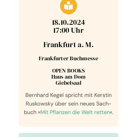
18.10.2024
17:00 Uhr
Frank­furt a. M.
Frankfurter Buch­messe
OPEN BOOKS
Haus am Dom
Gie­bel­saal
Bernhard Kegel spricht mit Kers­tin
Rus­kow­sky über sein neues Sach­
buch »
Mit Pflan­zen die Welt retten
«.