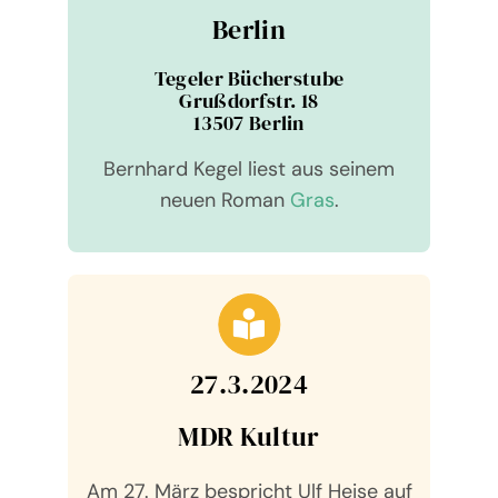
Berlin
Tege­ler Bücher­stube
Gruß­dorf­str. 18
13507 Berlin
Bernhard Kegel liest aus sei­nem
neuen Roman
Gras
.
27.3.2024
MDR Kul­tur
Am 27. März bespricht Ulf Heise auf