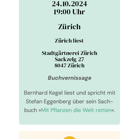
24.10.2024
19:00 Uhr
Zürich
Zürich liest
Stadt­gärt­ne­rei Zürich
Sack­zelg 27
8047 Zürich
Buch­ver­nis­sage
Bernhard Kegel liest und spricht mit
Ste­fan Eggen­berg über sein Sach­
buch »
Mit Pflan­zen die Welt retten
«.