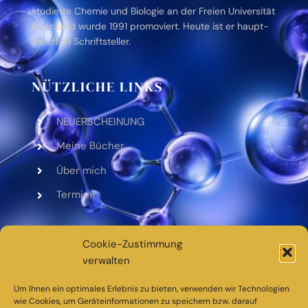
stu­dierte Che­mie und Bio­lo­gie an der Freien Uni­ver­si­tät
Berlin und wurde 1991 pro­mo­viert. Heute ist er haupt­
be­ruf­lich Schrift­stel­ler.
NÜTZLICHE LINKS
NEUERSCHEINUNG
Meine Bücher
Über mich
Ter­mine
WEITERE INFORMATIONEN
Cookie-Zustimmung
verwalten
Daten­schutz­er­klä­rung
Impres­sum
Um Ihnen ein optimales Erlebnis zu bieten, verwenden wir Technologien
wie Cookies, um Geräteinformationen zu speichern bzw. darauf