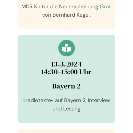
MDR Kul­tur die Neu­erschei­nung
Gras
von Bernhard Kegel.
13.3.2024
14:30–15:00 Uhr
Bay­ern 2
»radio­texte« auf Bay­ern 2, Inter­view
und Lesung