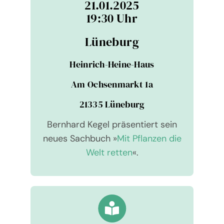
21.01.2025
19:30 Uhr
Lüne­burg
Hein­rich-Heine-Haus
Am Och­sen­markt 1a
21335 Lüne­burg
Bernhard Kegel prä­sen­tiert sein
neues Sach­buch »
Mit Pflan­zen die
Welt retten
«.