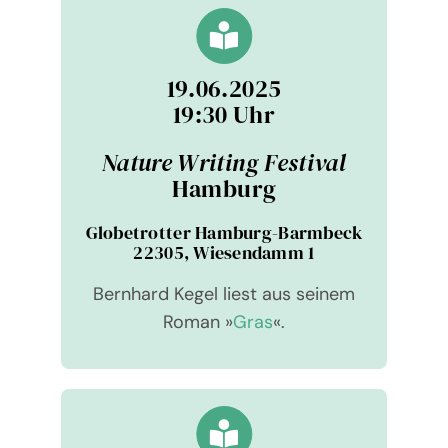
19.06.2025
19:30 Uhr
Nature Wri­ting Fes­ti­val
Ham­burg
Glo­be­trot­ter Ham­burg-Barm­beck
22305, Wie­sen­damm 1
Bernhard Kegel liest aus sei­nem
Roman »
Gras
«.