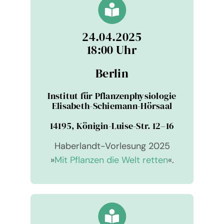
24.04.2025
18:00 Uhr
Berlin
Insti­tut für Pflan­zen­phy­sio­lo­gie
Eli­sa­beth-Schie­mann-Hör­saal
14195, Köni­gin-Luise-Str. 12–16
Haber­landt-Vor­le­sung 2025
»
Mit Pflan­zen die Welt retten
«.