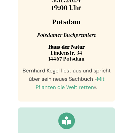
19:00 Uhr
Pots­dam
Pots­da­mer Buch­pre­miere
Haus der Natur
Lin­denstr. 34
14467 Pots­dam
Bernhard Kegel liest aus und spricht
über sein neues Sach­buch »
Mit
Pflan­zen die Welt retten
«.