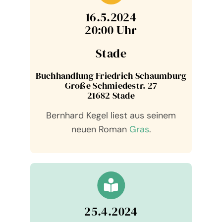
16.5.2024
20:00 Uhr
Stade
Buch­hand­lung Fried­rich Schaum­burg
Große Schmie­de­str. 27
21682 Stade
Bernhard Kegel liest aus sei­nem
neuen Roman
Gras
.
25.4.2024