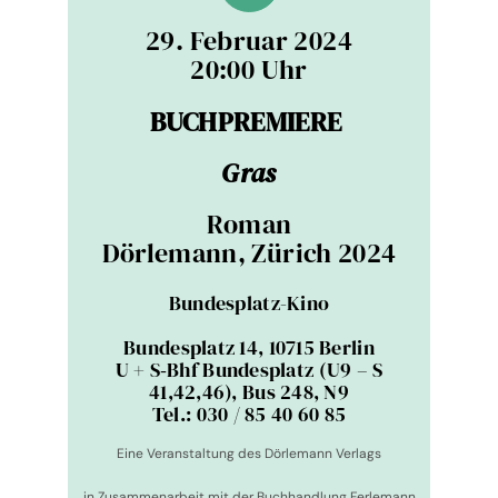
29. Februar 2024
20:00 Uhr
BUCHPREMIERE
Gras
Roman
Dör­le­mann, Zürich 2024
Bun­des­platz-Kino
Bun­des­platz 14, 10715 Berlin
U + S‑Bhf Bun­des­platz (U9 – S
41,42,46), Bus 248, N9
Tel.: 030 / 85 40 60 85
Eine Ver­an­stal­tung des Dör­le­mann Ver­lags
in Zusam­men­ar­beit mit der Buch­hand­lung Fer­le­mann