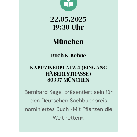
22.05.2025
19:30 Uhr
Mün­chen
Buch & Bohne
KAPUZINERPLATZ 4 (EINGANG
HÄBERLSTRASSE)
80337 MÜNCHEN
Bernhard Kegel prä­sen­tiert sein für
den Deut­schen Sach­buch­preis
nomi­nier­tes Buch »Mit Pflan­zen die
Welt retten«.