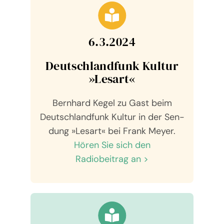
6.3.2024
Deutsch­land­funk Kul­tur
»Les­art«
Bernhard Kegel zu Gast beim
Deutsch­land­funk Kul­tur in der Sen­
dung »Les­art« bei Frank Meyer.
Hören Sie sich den
Radio­bei­trag an >