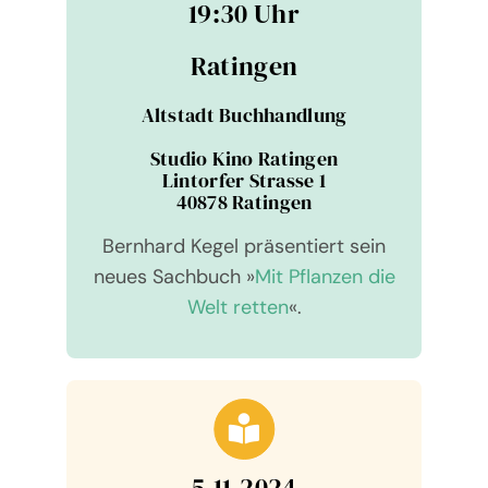
19:30 Uhr
Ratin­gen
Alt­stadt Buch­hand­lung
Stu­dio Kino Ratin­gen
Lin­tor­fer Strasse 1
40878 Ratin­gen
Bernhard Kegel prä­sen­tiert sein
neues Sach­buch »
Mit Pflan­zen die
Welt retten
«.
5.11.2024