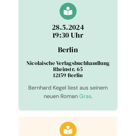
28.5.2024
19:30 Uhr
Berlin
Nico­lai­sche Ver­lags­buch­hand­lung
Rhein­str. 65
12159 Berlin
Bernhard Kegel liest aus sei­nem
neuen Roman
Gras
.