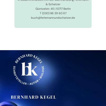
& Schat­zer
Günt­zel­str. 45 | 10717 Berlin
T (030) 86 39 60 67
buch@ferlemannundschatzer.de
BERNHARD KEGEL