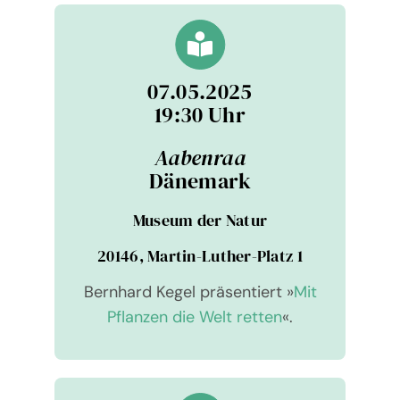
07.05.2025
19:30 Uhr
Aaben­raa
Däne­mark
Museum der Natur
20146, Mar­tin-Luther-Platz 1
Bernhard Kegel prä­sen­tiert »
Mit
Pflan­zen die Welt retten
«.