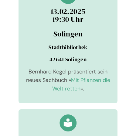
13.02.2025
19:30 Uhr
Solin­gen
Stadt­bi­blio­thek
42641 Solin­gen
Bernhard Kegel prä­sen­tiert sein
neues Sach­buch »
Mit Pflan­zen die
Welt retten
«.